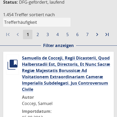
Status:
DFG-gefördert, laufend
1.454 Treffer
sortiert nach
first_page
navigate_before
Aktuelle
Gehe
Gehe
Gehe
Gehe
Gehe
Gehe
navigate_next
Zur
last_page
Zur
1
2
3
4
5
6
7
Seite:
zu
zu
zu
zu
zu
zu
nächste
let
Filter anzeigen
Seite
Seite
Seite
Seite
Seite
Seite
Seite
Sei
Samuelis de Cocceji, Regii Dicasterii, Quod
Halberstadii Est, Directoris, Et Nunc Sacræ
Regiæ Majestatis Borussicæ Ad
Visitationem Extraordinariam Cameræ
Imperialis Subdelegati. Jus Controversum
Civile
Autor
Cocceji, Samuel
Importdatum: