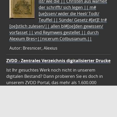
ist/ wie die || Christen aus warheit
der schrifft/ sich legen || m#
[ue]ssen/ wider die Heel/ Todt/
Teuffel || Sünde/ Gesetz #[et]c̃ tr#
[oe]stlich zulesen/|| allen bl#[oe]den gewissen/
vorfasset || vnd Reymweis gestellet || durch
Alexium Bres=||nicerum Cotbusianum.||
Autor: Bresnicer, Alexius
ZVDD - Zentrales Verzeichnis digitalisierter Drucke
Ist Ihr gesuchtes Werk noch nicht in unserem
digitalen Bestand? Dann probieren Sie es doch in
unserem ZVDD Portal, das mehr als 1.600.000
bundesweit digitalisierte Werke nachweist.
DigiWunschbuch