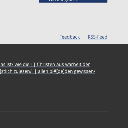
Feedback
RSS-Feed
s ist/ wie die || Christen aus warheit der
e]stlich zulesen/|| allen bl#[oe]den gewissen/