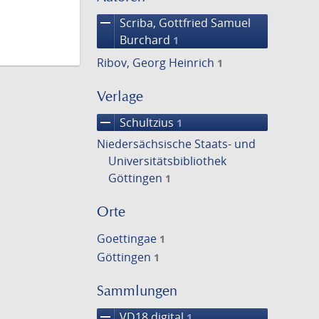
remove
Scriba, Gottfried Samuel
Burchard
1
Ribov, Georg Heinrich
1
Verlage
remove
Schultzius
1
Niedersächsische Staats- und
Universitätsbibliothek
Göttingen
1
Orte
Goettingae
1
Göttingen
1
Sammlungen
remove
VD18 digital
1