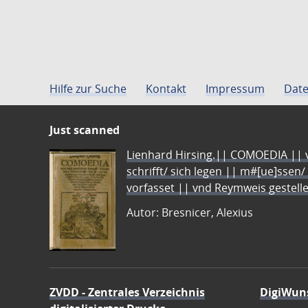
Hilfe zur Suche
Kontakt
Impressum
Date
Just scanned
Lienhard Hirsing.|| COMOEDIA || vo
schrifft/ sich legen || m#[ue]ssen/
vorfasset || vnd Reymweis gestel
Autor: Bresnicer, Alexius
ZVDD - Zentrales Verzeichnis
DigiWun