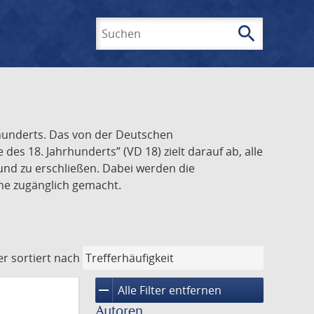
search
Suchen
rhunderts. Das von der Deutschen
s 18. Jahrhunderts” (VD 18) zielt darauf ab, alle
und zu erschließen. Dabei werden die
ine zugänglich gemacht.
er
sortiert nach
remove
Alle Filter entfernen
Autoren