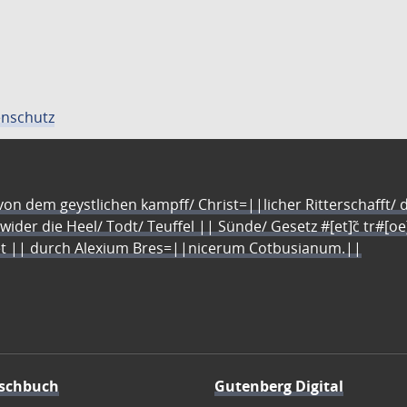
nschutz
n dem geystlichen kampff/ Christ=||licher Ritterschafft/ da
 wider die Heel/ Todt/ Teuffel || Sünde/ Gesetz #[et]c̃ tr#[o
let || durch Alexium Bres=||nicerum Cotbusianum.||
schbuch
Gutenberg Digital