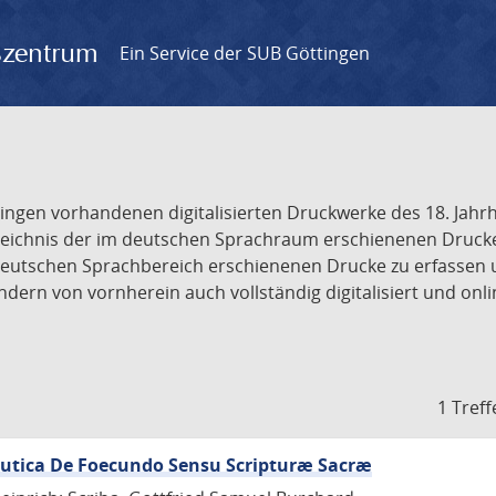
gszentrum
Ein Service der SUB Göttingen
tingen vorhandenen digitalisierten Druckwerke des 18. Jah
ichnis der im deutschen Sprachraum erschienenen Drucke de
deutschen Sprachbereich erschienenen Drucke zu erfassen 
dern von vornherein auch vollständig digitalisiert und onl
1 Treff
eutica De Foecundo Sensu Scripturæ Sacræ