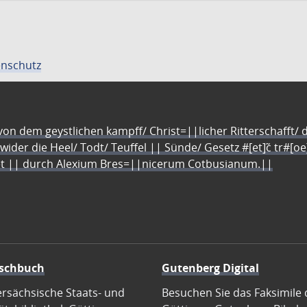
nschutz
n dem geystlichen kampff/ Christ=||licher Ritterschafft/ da
 wider die Heel/ Todt/ Teuffel || Sünde/ Gesetz #[et]c̃ tr#[o
let || durch Alexium Bres=||nicerum Cotbusianum.||
schbuch
Gutenberg Digital
ersächsische Staats- und
Besuchen Sie das Faksimile 