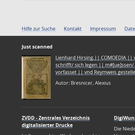
Hilfe zur Suche
Kontakt
Impressum
Date
Just scanned
Lienhard Hirsing.|| COMOEDIA || vo
schrifft/ sich legen || m#[ue]ssen/
vorfasset || vnd Reymweis gestel
Autor: Bresnicer, Alexius
ZVDD - Zentrales Verzeichnis
DigiWun
digitalisierter Drucke
Die Nied