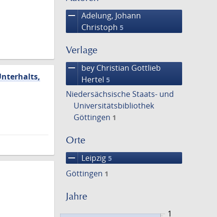
remove
Adelung, Johann
Christoph
5
Verlage
remove
bey Christian Gottlieb
Unterhalts,
Hertel
5
Niedersächsische Staats- und
Universitätsbibliothek
Göttingen
1
Orte
remove
Leipzig
5
Göttingen
1
Jahre
1