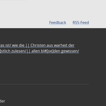
Feedback
RSS-Feed
s ist/ wie die || Christen aus warheit der
e]stlich zulesen/|| allen bl#[oe]den gewissen/
der