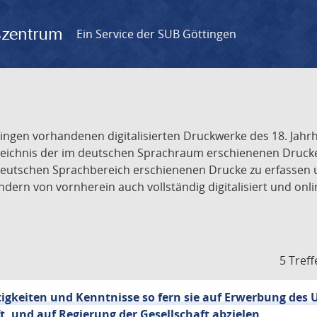
gszentrum
Ein Service der SUB Göttingen
tingen vorhandenen digitalisierten Druckwerke des 18. Jah
ichnis der im deutschen Sprachraum erschienenen Drucke de
deutschen Sprachbereich erschienenen Drucke zu erfassen 
dern von vornherein auch vollständig digitalisiert und onl
5 Treff
tigkeiten und Kenntnisse so fern sie auf Erwerbung des 
, und auf Regierung der Gesellschaft abzielen