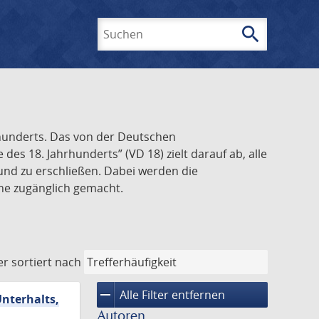
search
Suchen
rhunderts. Das von der Deutschen
s 18. Jahrhunderts” (VD 18) zielt darauf ab, alle
und zu erschließen. Dabei werden die
ine zugänglich gemacht.
er
sortiert nach
remove
Alle Filter entfernen
Unterhalts,
Autoren