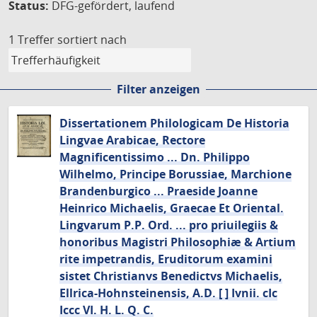
Status:
DFG-gefördert, laufend
1 Treffer
sortiert nach
Filter anzeigen
Dissertationem Philologicam De Historia
Lingvae Arabicae, Rectore
Magnificentissimo ... Dn. Philippo
Wilhelmo, Principe Borussiae, Marchione
Brandenburgico ... Praeside Joanne
Heinrico Michaelis, Graecae Et Oriental.
Lingvarum P.P. Ord. ... pro priuilegiis &
honoribus Magistri Philosophiæ & Artium
rite impetrandis, Eruditorum examini
sistet Christianvs Benedictvs Michaelis,
Ellrica-Hohnsteinensis, A.D. [ ] Ivnii. cIc
Iccc VI. H. L. Q. C.