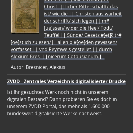
Christ=||licher Ritterschafft/ das
ist/ wie die || Christen aus warheit
der schrifft/ sich legen || m#
[ue]ssen/ wider die Heel/ Todt/
Teuffel || Sünde/ Gesetz #[et]c̃ tr#
[oe]stlich zulesen/|| allen bl#[oe]den gewissen/
vorfasset || vnd Reymweis gestellet || durch
Alexium Bres=||nicerum Cotbusianum.||
Autor: Bresnicer, Alexius
ZVDD - Zentrales Verzeichnis digitalisierter Drucke
Ist Ihr gesuchtes Werk noch nicht in unserem
digitalen Bestand? Dann probieren Sie es doch in
unserem ZVDD Portal, das mehr als 1.600.000
bundesweit digitalisierte Werke nachweist.