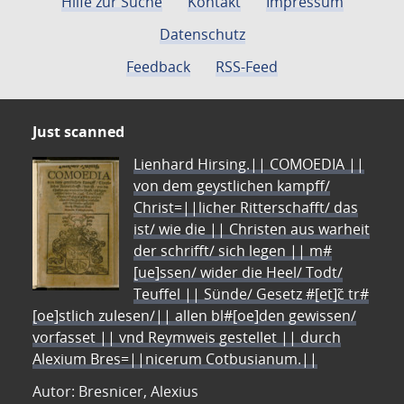
Hilfe zur Suche
Kontakt
Impressum
Datenschutz
Feedback
RSS-Feed
Just scanned
Lienhard Hirsing.|| COMOEDIA ||
von dem geystlichen kampff/
Christ=||licher Ritterschafft/ das
ist/ wie die || Christen aus warheit
der schrifft/ sich legen || m#
[ue]ssen/ wider die Heel/ Todt/
Teuffel || Sünde/ Gesetz #[et]c̃ tr#
[oe]stlich zulesen/|| allen bl#[oe]den gewissen/
vorfasset || vnd Reymweis gestellet || durch
Alexium Bres=||nicerum Cotbusianum.||
Autor: Bresnicer, Alexius