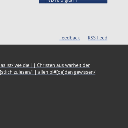
1
Feedback
RSS-Feed
s ist/ wie die || Christen aus warheit der
e]stlich zulesen/|| allen bl#[oe]den gewissen/