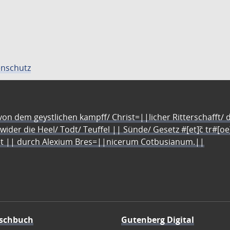
nschutz
n dem geystlichen kampff/ Christ=||licher Ritterschafft/ da
 wider die Heel/ Todt/ Teuffel || Sünde/ Gesetz #[et]c̃ tr#[o
let || durch Alexium Bres=||nicerum Cotbusianum.||
schbuch
Gutenberg Digital