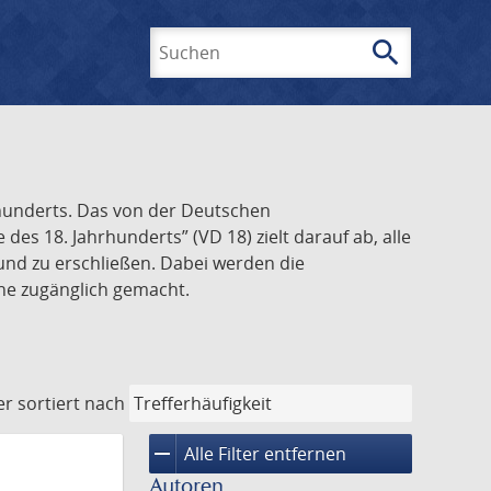
search
Suchen
rhunderts. Das von der Deutschen
s 18. Jahrhunderts” (VD 18) zielt darauf ab, alle
und zu erschließen. Dabei werden die
ine zugänglich gemacht.
er
sortiert nach
remove
Alle Filter entfernen
Autoren