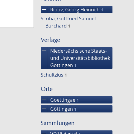
remove
Ribov, Georg Heinrich
1
Scriba, Gottfried Samuel
Burchard
1
Verlage
remove
Niedersächsische Staats-
und Universitätsbibliothek
Göttingen
1
Schultzius
1
Orte
remove
Goettingae
1
remove
Göttingen
1
Sammlungen
remove
VD18 digital