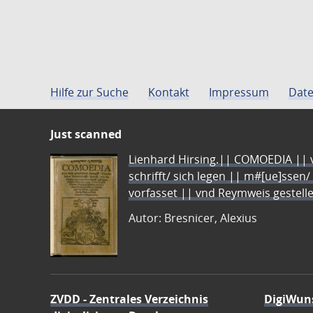
Hilfe zur Suche
Kontakt
Impressum
Date
Just scanned
Lienhard Hirsing.|| COMOEDIA || vo
schrifft/ sich legen || m#[ue]ssen/
vorfasset || vnd Reymweis gestel
Autor: Bresnicer, Alexius
ZVDD - Zentrales Verzeichnis
DigiWun