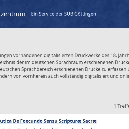
gszentrum
Ein Service der SUB Göttingen
tingen vorhandenen digitalisierten Druckwerke des 18. Jah
ichnis der im deutschen Sprachraum erschienenen Drucke de
deutschen Sprachbereich erschienenen Drucke zu erfassen 
dern von vornherein auch vollständig digitalisiert und onl
1 Treff
eutica De Foecundo Sensu Scripturæ Sacræ