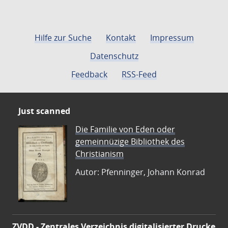
Hilfe zur Suche
Kontakt
Impressum
Datenschutz
Feedback
RSS-Feed
Just scanned
Die Familie von Eden oder
gemeinnüzige Bibliothek des
Christianism
Autor: Pfenninger, Johann Konrad
ZVDD - Zentrales Verzeichnis digitalisierter Drucke