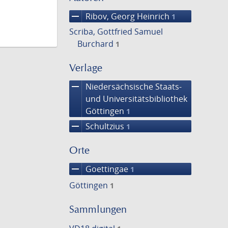
remove
Ribov, Georg Heinrich
1
Scriba, Gottfried Samuel
Burchard
1
Verlage
remove
Niedersächsische Staats-
und Universitätsbibliothek
Göttingen
1
remove
Schultzius
1
Orte
remove
Goettingae
1
Göttingen
1
Sammlungen