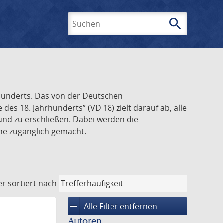
search
Suchen
rhunderts. Das von der Deutschen
s 18. Jahrhunderts” (VD 18) zielt darauf ab, alle
und zu erschließen. Dabei werden die
ine zugänglich gemacht.
er
sortiert nach
remove
Alle Filter entfernen
Autoren