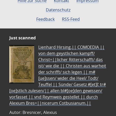
Hilfe zur Suche
Kontakt
Impressum
Datenschutz
Feedback
RSS-Feed
Just scanned
Lienhard Hirsing.|| COMOEDIA ||
von dem geystlichen kampff/
Christ=||licher Ritterschafft/ das
ist/ wie die || Christen aus warheit
der schrifft/ sich legen || m#
[ue]ssen/ wider die Heel/ Todt/
Teuffel || Sünde/ Gesetz #[et]c̃ tr#
[oe]stlich zulesen/|| allen bl#[oe]den gewissen/
vorfasset || vnd Reymweis gestellet || durch
Alexium Bres=||nicerum Cotbusianum.||
Autor: Bresnicer, Alexius