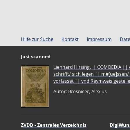
Hilfe zur Suche
Kontakt
Impressum
Date
Just scanned
Lienhard Hirsing.|| COMOEDIA || vo
schrifft/ sich legen || m#[ue]ssen/
vorfasset || vnd Reymweis gestel
Autor: Bresnicer, Alexius
ZVDD - Zentrales Verzeichnis
DigiWun