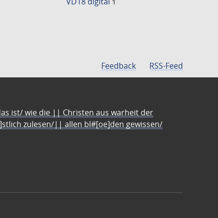
VD18 digital
1
Feedback
RSS-Feed
s ist/ wie die || Christen aus warheit der
e]stlich zulesen/|| allen bl#[oe]den gewissen/