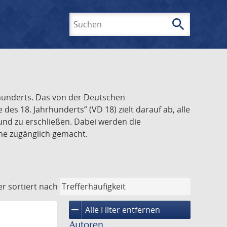
search
Suchen
rhunderts. Das von der Deutschen
s 18. Jahrhunderts” (VD 18) zielt darauf ab, alle
und zu erschließen. Dabei werden die
ine zugänglich gemacht.
er
sortiert nach
remove
Alle Filter entfernen
Autoren