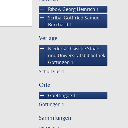
remove
Ribov, Georg Heinrich
1
remove
Scriba, Gottfried Samuel
Burchard
1
Verlage
remove
Niedersächsische Staats-
und Universitätsbibliothek
Göttingen
1
Schultzius
1
Orte
remove
Goettingae
1
Göttingen
1
Sammlungen