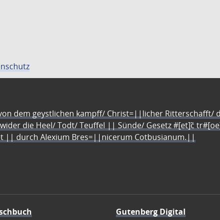
nschutz
n dem geystlichen kampff/ Christ=||licher Ritterschafft/ da
 wider die Heel/ Todt/ Teuffel || Sünde/ Gesetz #[et]c̃ tr#[o
let || durch Alexium Bres=||nicerum Cotbusianum.||
schbuch
Gutenberg Digital