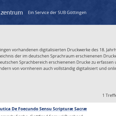
gszentrum
Ein Service der SUB Göttingen
tingen vorhandenen digitalisierten Druckwerke des 18. Jah
ichnis der im deutschen Sprachraum erschienenen Drucke de
deutschen Sprachbereich erschienenen Drucke zu erfassen 
dern von vornherein auch vollständig digitalisiert und onl
1 Treff
eutica De Foecundo Sensu Scripturæ Sacræ