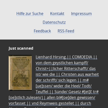
Hilfe zur Suche
Kontakt
Impressum
Datenschutz
Feedback
RSS-Feed
Just scanned
Lienhard Hirsing.|| COMOEDIA ||
von dem geystlichen kampff/
Christ=||licher Ritterschafft/ das
ist/ wie die || Christen aus warheit
der schrifft/ sich legen || m#
[ue]ssen/ wider die Heel/ Todt/
Teuffel || Sünde/ Gesetz #[et]c̃ tr#
[oe]stlich zulesen/|| allen bl#[oe]den gewissen/
vorfasset || vnd Reymweis gestellet || durch