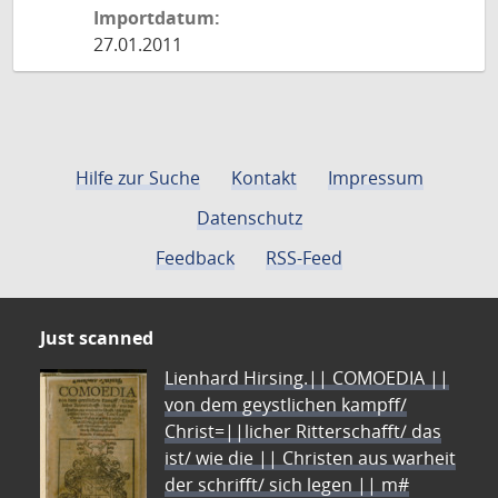
Importdatum:
27.01.2011
Hilfe zur Suche
Kontakt
Impressum
Datenschutz
Feedback
RSS-Feed
Just scanned
Lienhard Hirsing.|| COMOEDIA ||
von dem geystlichen kampff/
Christ=||licher Ritterschafft/ das
ist/ wie die || Christen aus warheit
der schrifft/ sich legen || m#