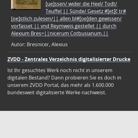
[ue]ssen/ wider die Heel/ Todt/
Teuffel || Sünde/ Gesetz #[et]c̃ tr#
[oe]stlich zulesen/|| allen bl#[oe]den gewissen/
vorfasset || vnd Reymweis gestellet || durch
Alexium Bres=||nicerum Cotbusianum.||
Autor: Bresnicer, Alexius
ZVDD - Zentrales Verzeichnis digitalisierter Drucke
Ist Ihr gesuchtes Werk noch nicht in unserem
digitalen Bestand? Dann probieren Sie es doch in
unserem ZVDD Portal, das mehr als 1.600.000
bundesweit digitalisierte Werke nachweist.
DigiWunschbuch
Die Niedersächsische Staats- und
Universitätsbibliothek Göttingen (SUB) bietet mit