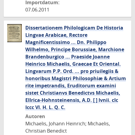
Importdatum:
07.06.2011
Dissertationem Philologicam De Historia
Lingvae Arabicae, Rectore
Magnificentissimo ... Dn. Philippo
Wilhelmo, Principe Borussiae, Marchione
Brandenburgico ... Praeside Joanne
Heinrico Michaelis, Graecae Et Oriental.
Lingvarum P.P. Ord. ... pro priuilegiis &
honoribus Magistri Philosophiæ & Artium
rite impetrandis, Eruditorum examini
sistet Christianvs Benedictvs Michaelis,
Ellrica-Hohnsteinensis, A.D. [ ] Ivnii. cIc
Iccc VI. H. L. Q. C.
Autoren
Michaelis, Johann Heinrich; Michaelis,
Christian Benedict