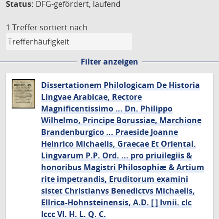
Status:
DFG-gefördert, laufend
1 Treffer
sortiert nach
Filter anzeigen
Dissertationem Philologicam De Historia
Lingvae Arabicae, Rectore
Magnificentissimo ... Dn. Philippo
Wilhelmo, Principe Borussiae, Marchione
Brandenburgico ... Praeside Joanne
Heinrico Michaelis, Graecae Et Oriental.
Lingvarum P.P. Ord. ... pro priuilegiis &
honoribus Magistri Philosophiæ & Artium
rite impetrandis, Eruditorum examini
sistet Christianvs Benedictvs Michaelis,
Ellrica-Hohnsteinensis, A.D. [ ] Ivnii. cIc
Iccc VI. H. L. Q. C.