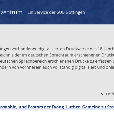
gszentrum
Ein Service der SUB Göttingen
tingen vorhandenen digitalisierten Druckwerke des 18. Jah
ichnis der im deutschen Sprachraum erschienenen Drucke de
deutschen Sprachbereich erschienenen Drucke zu erfassen 
dern von vornherein auch vollständig digitalisiert und onl
5 Treff
losophie, und Pastors der Evang. Luther. Gemeine zu Stol