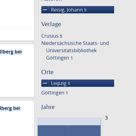
remove
Reisig, Johann
5
Verlage
Crusius
5
Niedersächsische Staats- und
Universitätsbibliothek
lberg bei
Göttingen
1
Orte
remove
Leipzig
5
Göttingen
1
Jahre
lberg bei
3