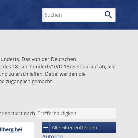
search
Suchen
rhunderts. Das von der Deutschen
s 18. Jahrhunderts” (VD 18) zielt darauf ab, alle
und zu erschließen. Dabei werden die
ine zugänglich gemacht.
er
sortiert nach
remove
Alle Filter entfernen
lberg bei
Autoren