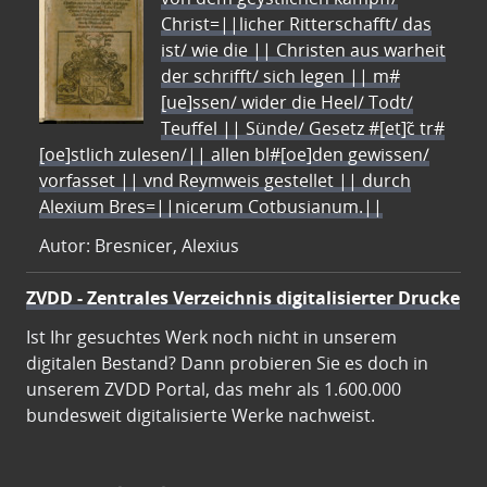
Christ=||licher Ritterschafft/ das
ist/ wie die || Christen aus warheit
der schrifft/ sich legen || m#
[ue]ssen/ wider die Heel/ Todt/
Teuffel || Sünde/ Gesetz #[et]c̃ tr#
[oe]stlich zulesen/|| allen bl#[oe]den gewissen/
vorfasset || vnd Reymweis gestellet || durch
Alexium Bres=||nicerum Cotbusianum.||
Autor: Bresnicer, Alexius
ZVDD - Zentrales Verzeichnis digitalisierter Drucke
Ist Ihr gesuchtes Werk noch nicht in unserem
digitalen Bestand? Dann probieren Sie es doch in
unserem ZVDD Portal, das mehr als 1.600.000
bundesweit digitalisierte Werke nachweist.