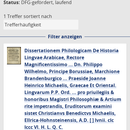
Status:
DFG-gefördert, laufend
1 Treffer
sortiert nach
Filter anzeigen
Dissertationem Philologicam De Historia
Lingvae Arabicae, Rectore
Magnificentissimo ... Dn. Philippo
Wilhelmo, Principe Borussiae, Marchione
Brandenburgico ... Praeside Joanne
Heinrico Michaelis, Graecae Et Oriental.
Lingvarum P.P. Ord. ... pro priuilegiis &
honoribus Magistri Philosophiæ & Artium
rite impetrandis, Eruditorum examini
sistet Christianvs Benedictvs Michaelis,
Ellrica-Hohnsteinensis, A.D. [ ] Ivnii. cIc
Iccc VI. H. L. Q. C.