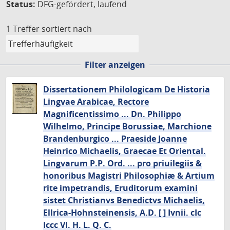
Status:
DFG-gefördert, laufend
1 Treffer
sortiert nach
Filter anzeigen
Dissertationem Philologicam De Historia
Lingvae Arabicae, Rectore
Magnificentissimo ... Dn. Philippo
Wilhelmo, Principe Borussiae, Marchione
Brandenburgico ... Praeside Joanne
Heinrico Michaelis, Graecae Et Oriental.
Lingvarum P.P. Ord. ... pro priuilegiis &
honoribus Magistri Philosophiæ & Artium
rite impetrandis, Eruditorum examini
sistet Christianvs Benedictvs Michaelis,
Ellrica-Hohnsteinensis, A.D. [ ] Ivnii. cIc
Iccc VI. H. L. Q. C.