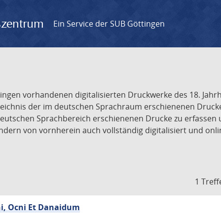
gszentrum
Ein Service der SUB Göttingen
tingen vorhandenen digitalisierten Druckwerke des 18. Jah
ichnis der im deutschen Sprachraum erschienenen Drucke de
deutschen Sprachbereich erschienenen Drucke zu erfassen 
dern von vornherein auch vollständig digitalisiert und onl
1 Treff
hi, Ocni Et Danaidum