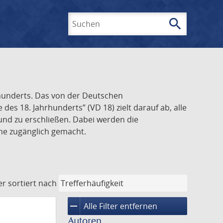
search
Suchen
rhunderts. Das von der Deutschen
s 18. Jahrhunderts” (VD 18) zielt darauf ab, alle
und zu erschließen. Dabei werden die
ine zugänglich gemacht.
er
sortiert nach
remove
Alle Filter entfernen
Autoren