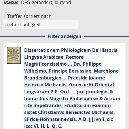
Status:
DFG-gefördert, laufend
1 Treffer
sortiert nach
Filter anzeigen
Dissertationem Philologicam De Historia
Lingvae Arabicae, Rectore
Magnificentissimo ... Dn. Philippo
Wilhelmo, Principe Borussiae, Marchione
Brandenburgico ... Praeside Joanne
Heinrico Michaelis, Graecae Et Oriental.
Lingvarum P.P. Ord. ... pro priuilegiis &
honoribus Magistri Philosophiæ & Artium
rite impetrandis, Eruditorum examini
sistet Christianvs Benedictvs Michaelis,
Ellrica-Hohnsteinensis, A.D. [ ] Ivnii. cIc
Iccc VI. H. L. Q. C.