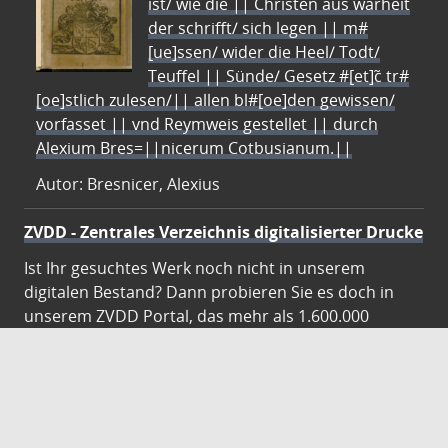
ist/ wie die || Christen aus warheit
der schrifft/ sich legen || m#
[ue]ssen/ wider die Heel/ Todt/
Teuffel || Sünde/ Gesetz #[et]c̃ tr#
[oe]stlich zulesen/|| allen bl#[oe]den gewissen/
vorfasset || vnd Reymweis gestellet || durch
Alexium Bres=||nicerum Cotbusianum.||
Autor: Bresnicer, Alexius
ZVDD - Zentrales Verzeichnis digitalisierter Drucke
Ist Ihr gesuchtes Werk noch nicht in unserem
digitalen Bestand? Dann probieren Sie es doch in
unserem ZVDD Portal, das mehr als 1.600.000
bundesweit digitalisierte Werke nachweist.
DigiWunschbuch