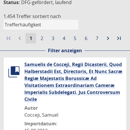
Status:
DFG-gefördert, laufend
1.454 Treffer
sortiert nach
first_page
navigate_before
Aktuelle
Gehe
Gehe
Gehe
Gehe
Gehe
Gehe
navigate_next
Zur
last_page
Zur
1
2
3
4
5
6
7
Seite:
zu
zu
zu
zu
zu
zu
nächste
let
Filter anzeigen
Seite
Seite
Seite
Seite
Seite
Seite
Seite
Sei
Samuelis de Cocceji, Regii Dicasterii, Quod
Halberstadii Est, Directoris, Et Nunc Sacræ
Regiæ Majestatis Borussicæ Ad
Visitationem Extraordinariam Cameræ
Imperialis Subdelegati. Jus Controversum
Civile
Autor
Cocceji, Samuel
Importdatum: