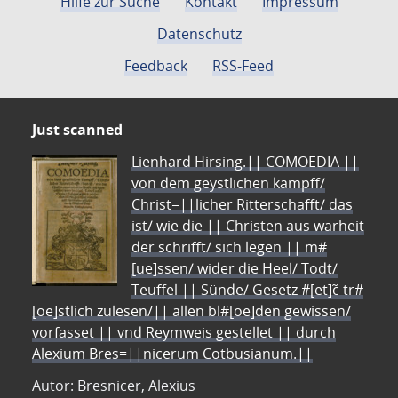
Hilfe zur Suche
Kontakt
Impressum
Datenschutz
Feedback
RSS-Feed
Just scanned
Lienhard Hirsing.|| COMOEDIA ||
von dem geystlichen kampff/
Christ=||licher Ritterschafft/ das
ist/ wie die || Christen aus warheit
der schrifft/ sich legen || m#
[ue]ssen/ wider die Heel/ Todt/
Teuffel || Sünde/ Gesetz #[et]c̃ tr#
[oe]stlich zulesen/|| allen bl#[oe]den gewissen/
vorfasset || vnd Reymweis gestellet || durch
Alexium Bres=||nicerum Cotbusianum.||
Autor: Bresnicer, Alexius