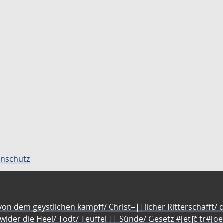
nschutz
n dem geystlichen kampff/ Christ=||licher Ritterschafft/ da
 wider die Heel/ Todt/ Teuffel || Sünde/ Gesetz #[et]c̃ tr#[o