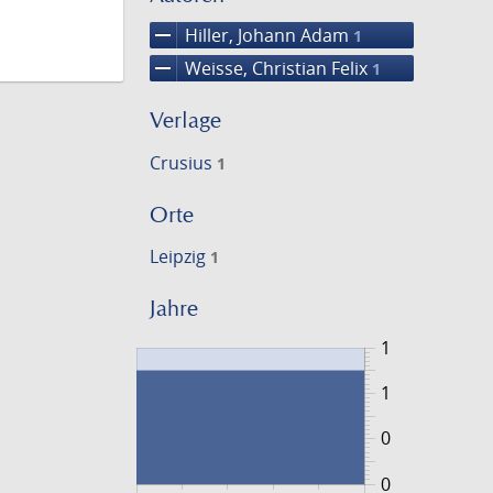
remove
Hiller, Johann Adam
1
remove
Weisse, Christian Felix
1
Verlage
Crusius
1
Orte
Leipzig
1
Jahre
1
1
0
0