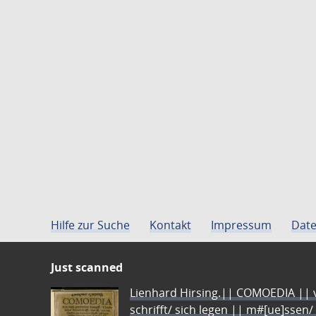
Hilfe zur Suche
Kontakt
Impressum
Date
Just scanned
Lienhard Hirsing.|| COMOEDIA || vo
schrifft/ sich legen || m#[ue]ssen/