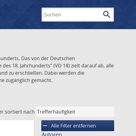
search
Suchen
rhunderts. Das von der Deutschen
s 18. Jahrhunderts” (VD 18) zielt darauf ab, alle
und zu erschließen. Dabei werden die
ine zugänglich gemacht.
er
sortiert nach
remove
Alle Filter entfernen
Autoren