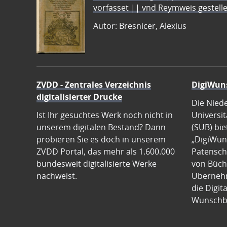
vorfasset || vnd Reymweis gestel
Autor: Bresnicer, Alexius
ZVDD - Zentrales Verzeichnis
DigiWun
digitalisierter Drucke
Die Nied
Ist Ihr gesuchtes Werk noch nicht in
Universit
unserem digitalen Bestand? Dann
(SUB) bie
probieren Sie es doch in unserem
„DigiWun
ZVDD Portal, das mehr als 1.600.000
Patenscha
bundesweit digitalisierte Werke
von Büch
nachweist.
Übernehm
die Digit
Wunschb