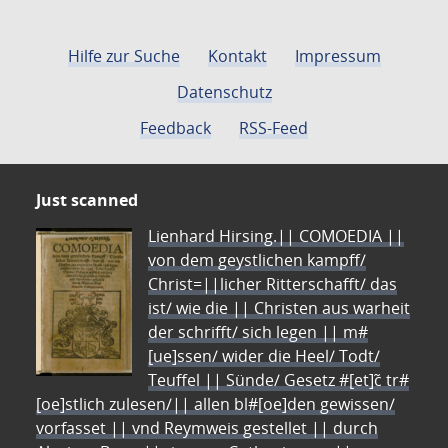
Hilfe zur Suche
Kontakt
Impressum
Datenschutz
Feedback
RSS-Feed
Just scanned
Lienhard Hirsing.|| COMOEDIA ||
von dem geystlichen kampff/
Christ=||licher Ritterschafft/ das
ist/ wie die || Christen aus warheit
der schrifft/ sich legen || m#
[ue]ssen/ wider die Heel/ Todt/
Teuffel || Sünde/ Gesetz #[et]c̃ tr#
[oe]stlich zulesen/|| allen bl#[oe]den gewissen/
vorfasset || vnd Reymweis gestellet || durch