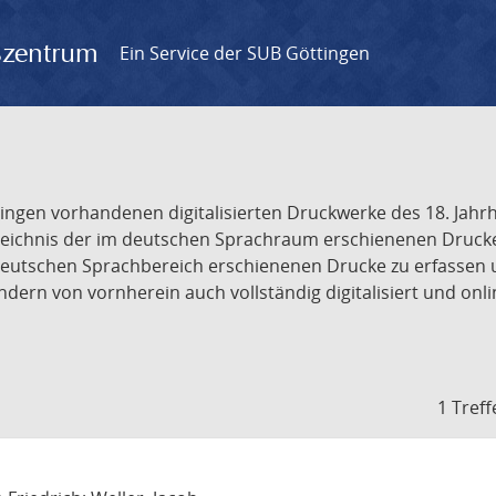
gszentrum
Ein Service der SUB Göttingen
tingen vorhandenen digitalisierten Druckwerke des 18. Jah
ichnis der im deutschen Sprachraum erschienenen Drucke de
deutschen Sprachbereich erschienenen Drucke zu erfassen 
dern von vornherein auch vollständig digitalisiert und onl
1 Treff