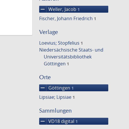
remove
Weller, Jacob
1
Fischer, Johann Friedrich
1
Verlage
Loevius; Stopfelius
1
Niedersächsische Staats- und
Universitätsbibliothek
Göttingen
1
Orte
remove
Göttingen
1
Lipsiae; Lipsiae
1
Sammlungen
remove
VD18 digital
1