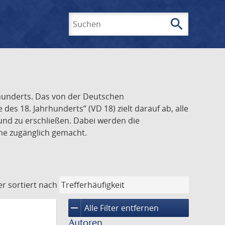
search
Suchen
rhunderts. Das von der Deutschen
s 18. Jahrhunderts” (VD 18) zielt darauf ab, alle
und zu erschließen. Dabei werden die
ine zugänglich gemacht.
er
sortiert nach
remove
Alle Filter entfernen
Autoren