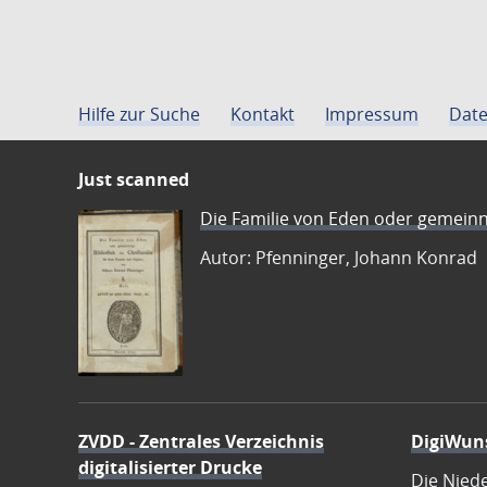
Hilfe zur Suche
Kontakt
Impressum
Date
Just scanned
Die Familie von Eden oder gemeinn
Autor: Pfenninger, Johann Konrad
ZVDD - Zentrales Verzeichnis
DigiWun
digitalisierter Drucke
Die Nied