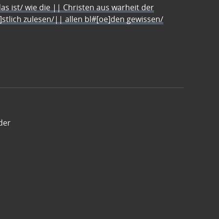
s ist/ wie die || Christen aus warheit der
e]stlich zulesen/|| allen bl#[oe]den gewissen/
der