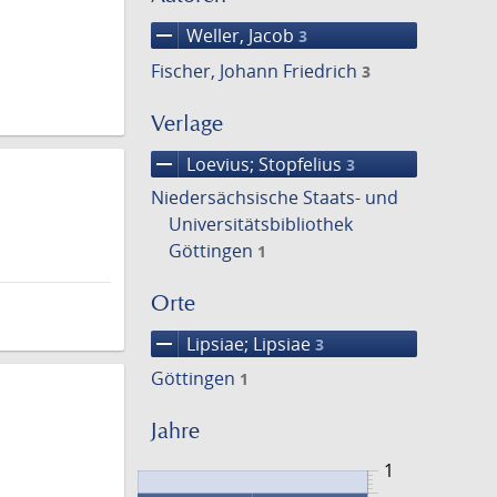
remove
Weller, Jacob
3
Fischer, Johann Friedrich
3
Verlage
remove
Loevius; Stopfelius
3
Niedersächsische Staats- und
Universitätsbibliothek
Göttingen
1
Orte
remove
Lipsiae; Lipsiae
3
Göttingen
1
Jahre
1