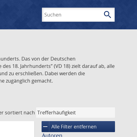
search
Suchen
rhunderts. Das von der Deutschen
s 18. Jahrhunderts” (VD 18) zielt darauf ab, alle
und zu erschließen. Dabei werden die
ine zugänglich gemacht.
er
sortiert nach
remove
Alle Filter entfernen
Autoren