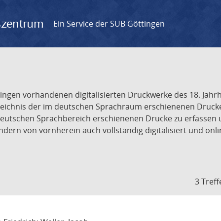
gszentrum
Ein Service der SUB Göttingen
tingen vorhandenen digitalisierten Druckwerke des 18. Jah
ichnis der im deutschen Sprachraum erschienenen Drucke de
deutschen Sprachbereich erschienenen Drucke zu erfassen 
dern von vornherein auch vollständig digitalisiert und onl
3 Treff