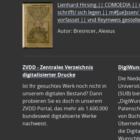
Lienhard Hirsing.|| COMOEDIA || vo
schrifft/ sich legen || m#[ue]ssen/
vorfasset || vnd Reymweis gestel
Autor: Bresnicer, Alexius
ZVDD - Zentrales Verzeichnis
DigiWun
digitalisierter Drucke
Die Nied
Ist Ihr gesuchtes Werk noch nicht in
Universit
unserem digitalen Bestand? Dann
(SUB) bie
probieren Sie es doch in unserem
„DigiWun
ZVDD Portal, das mehr als 1.600.000
Patenscha
bundesweit digitalisierte Werke
von Büch
nachweist.
Übernehm
die Digit
Wunschb