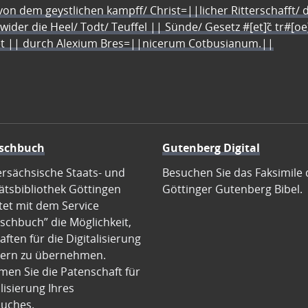
n dem geystlichen kampff/ Christ=||licher Ritterschafft/ da
 wider die Heel/ Todt/ Teuffel || Sünde/ Gesetz #[et]c̃ tr#[o
let || durch Alexium Bres=||nicerum Cotbusianum.||
schbuch
Gutenberg Digital
ersächsische Staats- und
Besuchen Sie das Faksimile 
ätsbibliothek Göttingen
Göttinger Gutenberg Bibel.
tet mit dem Service
schbuch” die Möglichkeit,
ften für die Digitalisierung
ern zu übernehmen.
en Sie die Patenschaft für
alisierung Ihres
uches.