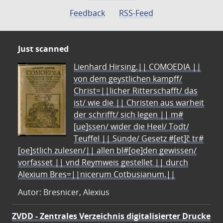
Feedback
RSS-Feed
Just scanned
Lienhard Hirsing.|| COMOEDIA ||
von dem geystlichen kampff/
Christ=||licher Ritterschafft/ das
ist/ wie die || Christen aus warheit
der schrifft/ sich legen || m#
[ue]ssen/ wider die Heel/ Todt/
Teuffel || Sünde/ Gesetz #[et]c̃ tr#
[oe]stlich zulesen/|| allen bl#[oe]den gewissen/
vorfasset || vnd Reymweis gestellet || durch
Alexium Bres=||nicerum Cotbusianum.||
Autor: Bresnicer, Alexius
ZVDD - Zentrales Verzeichnis digitalisierter Drucke