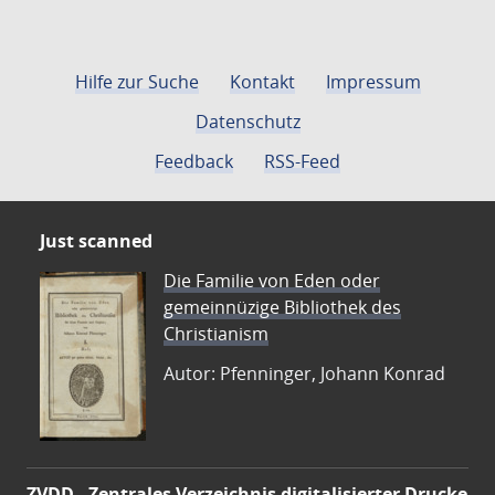
Hilfe zur Suche
Kontakt
Impressum
Datenschutz
Feedback
RSS-Feed
Just scanned
Die Familie von Eden oder
gemeinnüzige Bibliothek des
Christianism
Autor: Pfenninger, Johann Konrad
ZVDD - Zentrales Verzeichnis digitalisierter Drucke