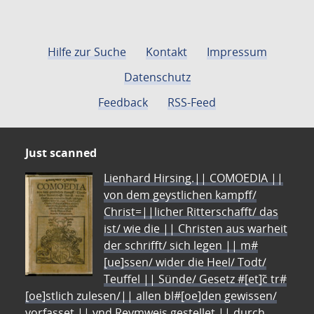
Hilfe zur Suche
Kontakt
Impressum
Datenschutz
Feedback
RSS-Feed
Just scanned
Lienhard Hirsing.|| COMOEDIA ||
von dem geystlichen kampff/
Christ=||licher Ritterschafft/ das
ist/ wie die || Christen aus warheit
der schrifft/ sich legen || m#
[ue]ssen/ wider die Heel/ Todt/
Teuffel || Sünde/ Gesetz #[et]c̃ tr#
[oe]stlich zulesen/|| allen bl#[oe]den gewissen/
vorfasset || vnd Reymweis gestellet || durch