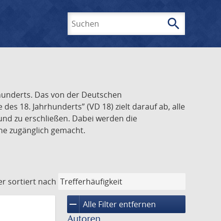
search
Suchen
rhunderts. Das von der Deutschen
s 18. Jahrhunderts” (VD 18) zielt darauf ab, alle
und zu erschließen. Dabei werden die
ine zugänglich gemacht.
er
sortiert nach
remove
Alle Filter entfernen
Autoren