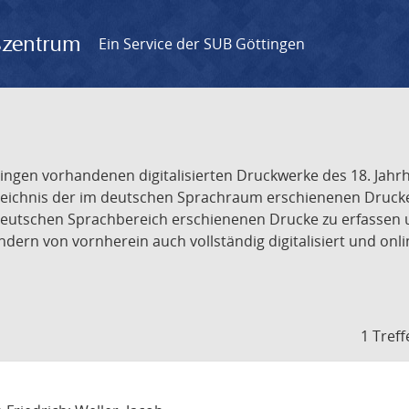
gszentrum
Ein Service der SUB Göttingen
tingen vorhandenen digitalisierten Druckwerke des 18. Jah
ichnis der im deutschen Sprachraum erschienenen Drucke de
deutschen Sprachbereich erschienenen Drucke zu erfassen 
dern von vornherein auch vollständig digitalisiert und onl
1 Treff