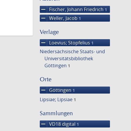
remove
Fischer, Johann Friedrich
1
remove
Weller, Jacob
1
Verlage
remove
Loevius; Stopfelius
1
Niedersächsische Staats- und
Universitätsbibliothek
Göttingen
1
Orte
remove
Göttingen
1
Lipsiae; Lipsiae
1
Sammlungen
remove
VD18 digital
1