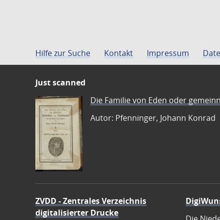
Hilfe zur Suche
Kontakt
Impressum
Date
Just scanned
Die Familie von Eden oder gemeinn
Autor: Pfenninger, Johann Konrad
ZVDD - Zentrales Verzeichnis
DigiWun
digitalisierter Drucke
Die Nied