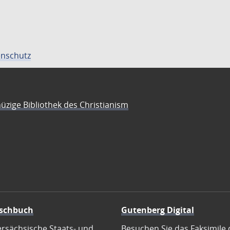
nschutz
üzige Bibliothek des Christianism
schbuch
Gutenberg Digital
ersächsische Staats- und
Besuchen Sie das Faksimile 