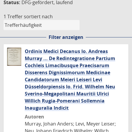
Status:
DFG-gefördert, laufend
1 Treffer
sortiert nach
Filter anzeigen
Ordinis Medici Decanus Io. Andreas
Murray ... De Redintegratione Partium
Cochleis Limacibusque Praecisarum
Disserens Dignissimorum Medicinae
Candidatorum Meieri Leiseri Levi
Düsseldorpiensis Io. Frid. Wilhelm Neu
Sverino-Megapolitani Mauritii Ulrici
Willich Rugia-Pomerani Sollemnia
Inauguralia Indicit
Autoren
Murray, Johan Anders; Levi, Meyer Leiser;
Neu, Johann Friedrich Wilhelm; Willich,