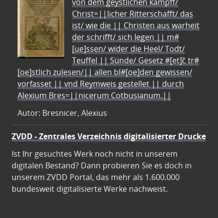
von dem geystlichen kampff/
Christ=||licher Ritterschafft/ das
ist/ wie die || Christen aus warheit
der schrifft/ sich legen || m#
[ue]ssen/ wider die Heel/ Todt/
Teuffel || Sünde/ Gesetz #[et]c̃ tr#
[oe]stlich zulesen/|| allen bl#[oe]den gewissen/
vorfasset || vnd Reymweis gestellet || durch
Alexium Bres=||nicerum Cotbusianum.||
Autor: Bresnicer, Alexius
ZVDD - Zentrales Verzeichnis digitalisierter Drucke
Ist Ihr gesuchtes Werk noch nicht in unserem
digitalen Bestand? Dann probieren Sie es doch in
unserem ZVDD Portal, das mehr als 1.600.000
bundesweit digitalisierte Werke nachweist.