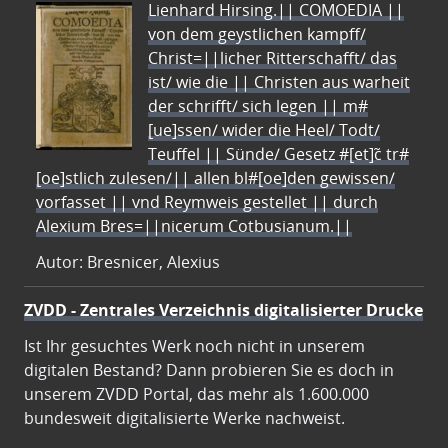
Lienhard Hirsing.|| COMOEDIA ||
von dem geystlichen kampff/
Christ=||licher Ritterschafft/ das
ist/ wie die || Christen aus warheit
der schrifft/ sich legen || m#
[ue]ssen/ wider die Heel/ Todt/
Teuffel || Sünde/ Gesetz #[et]c̃ tr#
[oe]stlich zulesen/|| allen bl#[oe]den gewissen/
vorfasset || vnd Reymweis gestellet || durch
Alexium Bres=||nicerum Cotbusianum.||
Autor: Bresnicer, Alexius
ZVDD - Zentrales Verzeichnis digitalisierter Drucke
Ist Ihr gesuchtes Werk noch nicht in unserem
digitalen Bestand? Dann probieren Sie es doch in
unserem ZVDD Portal, das mehr als 1.600.000
bundesweit digitalisierte Werke nachweist.