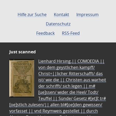
Hilfe zur Suche
Kontakt
Impressum
Datenschutz
Feedback
RSS-Feed
Just scanned
Lienhard Hirsing.|| COMOEDIA ||
von dem geystlichen kampff/
Christ=||licher Ritterschafft/ das
ist/ wie die || Christen aus warheit
der schrifft/ sich legen || m#
[ue]ssen/ wider die Heel/ Todt/
Teuffel || Sünde/ Gesetz #[et]c̃ tr#
[oe]stlich zulesen/|| allen bl#[oe]den gewissen/
vorfasset || vnd Reymweis gestellet || durch