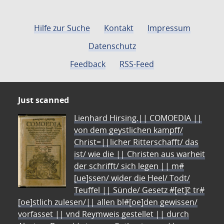
Hilfe zur Suche
Kontakt
Impressum
Datenschutz
Feedback
RSS-Feed
Just scanned
Lienhard Hirsing.|| COMOEDIA ||
von dem geystlichen kampff/
Christ=||licher Ritterschafft/ das
ist/ wie die || Christen aus warheit
der schrifft/ sich legen || m#
[ue]ssen/ wider die Heel/ Todt/
Teuffel || Sünde/ Gesetz #[et]c̃ tr#
[oe]stlich zulesen/|| allen bl#[oe]den gewissen/
vorfasset || vnd Reymweis gestellet || durch