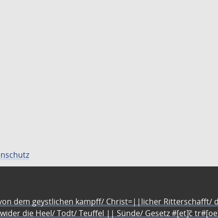
nschutz
n dem geystlichen kampff/ Christ=||licher Ritterschafft/ da
 wider die Heel/ Todt/ Teuffel || Sünde/ Gesetz #[et]c̃ tr#[o