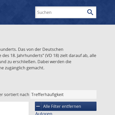
search
Suchen
rhunderts. Das von der Deutschen
s 18. Jahrhunderts” (VD 18) zielt darauf ab, alle
und zu erschließen. Dabei werden die
ine zugänglich gemacht.
er
sortiert nach
remove
Alle Filter entfernen
Autoren