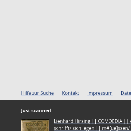
Hilfe zur Suche
Kontakt
Impressum
Date
Just scanned
Lienhard Hirsing.|| COMOEDIA || vo
schrifft/ sich legen || m#[ue]ssen/