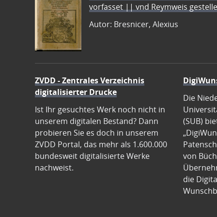
vorfasset || vnd Reymweis gestel
Autor: Bresnicer, Alexius
ZVDD - Zentrales Verzeichnis
DigiWun
digitalisierter Drucke
Die Nied
Ist Ihr gesuchtes Werk noch nicht in
Universit
unserem digitalen Bestand? Dann
(SUB) bie
probieren Sie es doch in unserem
„DigiWun
ZVDD Portal, das mehr als 1.600.000
Patenscha
bundesweit digitalisierte Werke
von Büch
nachweist.
Übernehm
die Digit
Wunschb