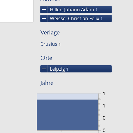
remove
Hiller, Johann Adam
1
remove
Weisse, Christian Felix
1
Verlage
Crusius
1
Orte
remove
Leipzig
1
Jahre
1
1
0
0