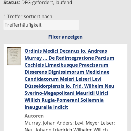
Status:
DFG-gefördert, laufend
1 Treffer
sortiert nach
Filter anzeigen
Ordinis Medici Decanus Io. Andreas
Murray ... De Redintegratione Partium
Cochleis Limacibusque Praecisarum
Disserens Dignissimorum Medicinae
Candidatorum Meieri Leiseri Levi
Düsseldorpiensis Io. Frid. Wilhelm Neu
Sverino-Megapolitani Mauritii Ulrici
Willich Rugia-Pomerani Sollemnia
Inauguralia Indicit
Autoren
Murray, Johan Anders; Levi, Meyer Leiser;
Neu, Johann Friedrich Wilhelm; Willich,