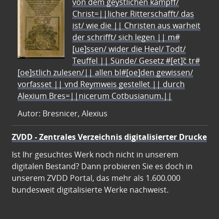
von dem geystlichen kampff/
Christ=||licher Ritterschafft/ das
ist/ wie die || Christen aus warheit
der schrifft/ sich legen || m#
[ue]ssen/ wider die Heel/ Todt/
Teuffel || Sünde/ Gesetz #[et]c̃ tr#
[oe]stlich zulesen/|| allen bl#[oe]den gewissen/
vorfasset || vnd Reymweis gestellet || durch
Alexium Bres=||nicerum Cotbusianum.||
Autor: Bresnicer, Alexius
ZVDD - Zentrales Verzeichnis digitalisierter Drucke
Ist Ihr gesuchtes Werk noch nicht in unserem
digitalen Bestand? Dann probieren Sie es doch in
unserem ZVDD Portal, das mehr als 1.600.000
bundesweit digitalisierte Werke nachweist.