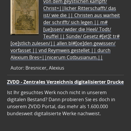
von dem geystlichen kampff/
Christ=||licher Ritterschafft/ das
ist/ wie die || Christen aus warheit
der schrifft/ sich legen || m#
[ue]ssen/ wider die Heel/ Todt/
Teuffel || Sünde/ Gesetz #[et]c̃ tr#
[oe]stlich zulesen/|| allen bl#[oe]den gewissen/
vorfasset || vnd Reymweis gestellet || durch
Alexium Bres=||nicerum Cotbusianum.||
Autor: Bresnicer, Alexius
ZVDD - Zentrales Verzeichnis digitalisierter Drucke
Ist Ihr gesuchtes Werk noch nicht in unserem
digitalen Bestand? Dann probieren Sie es doch in
unserem ZVDD Portal, das mehr als 1.600.000
bundesweit digitalisierte Werke nachweist.