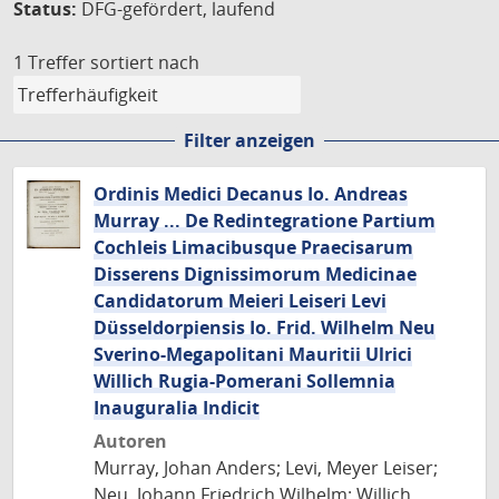
Status:
DFG-gefördert, laufend
1 Treffer
sortiert nach
Filter anzeigen
Ordinis Medici Decanus Io. Andreas
Murray ... De Redintegratione Partium
Cochleis Limacibusque Praecisarum
Disserens Dignissimorum Medicinae
Candidatorum Meieri Leiseri Levi
Düsseldorpiensis Io. Frid. Wilhelm Neu
Sverino-Megapolitani Mauritii Ulrici
Willich Rugia-Pomerani Sollemnia
Inauguralia Indicit
Autoren
Murray, Johan Anders; Levi, Meyer Leiser;
Neu, Johann Friedrich Wilhelm; Willich,