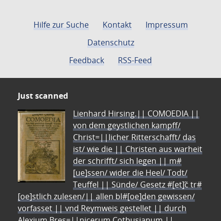
Hilfe zur Suche
Kontakt
Impressum
Datenschutz
Feedback
RSS-Feed
Just scanned
Lienhard Hirsing.|| COMOEDIA ||
von dem geystlichen kampff/
Christ=||licher Ritterschafft/ das
ist/ wie die || Christen aus warheit
der schrifft/ sich legen || m#
[ue]ssen/ wider die Heel/ Todt/
Teuffel || Sünde/ Gesetz #[et]c̃ tr#
[oe]stlich zulesen/|| allen bl#[oe]den gewissen/
vorfasset || vnd Reymweis gestellet || durch
Alexium Bres=||nicerum Cotbusianum.||