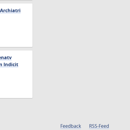
 Archiatri
enatv
 Indicit
Feedback
RSS-Feed