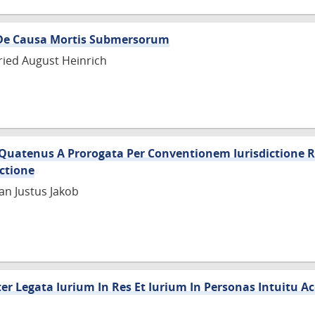
a De Causa Mortis Submersorum
ried August Heinrich
a Quatenus A Prorogata Per Conventionem Iurisdictione 
ictione
ian Justus Jakob
er Legata Iurium In Res Et Iurium In Personas Intuitu Ac