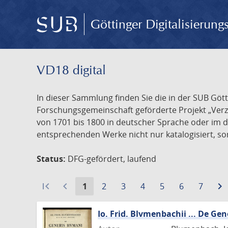
Göttinger Digitalisierun
VD18 digital
In dieser Sammlung finden Sie die in der SUB Göt
Forschungsgemeinschaft geförderte Projekt „Verze
von 1701 bis 1800 in deutscher Sprache oder im 
entsprechenden Werke nicht nur katalogisiert, son
Status:
DFG-gefördert, laufend
first_page
navigate_before
Aktuelle
Gehe
Gehe
Gehe
Gehe
Gehe
Gehe
navigate_next
1
2
3
4
5
6
7
Seite:
zu
zu
zu
zu
zu
zu
Seite
Seite
Seite
Seite
Seite
Seite
Io. Frid. Blvmenbachii ... De Ge