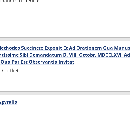
ohannes Fridericus
Methodos Succincte Exponit Et Ad Orationem Qua Munus 
tissime Sibi Demandatum D. VIII. Octobr. MDCCLXVI. Adi
Qua Par Est Observantia Invitat
t Gottlieb
vgvralis
k