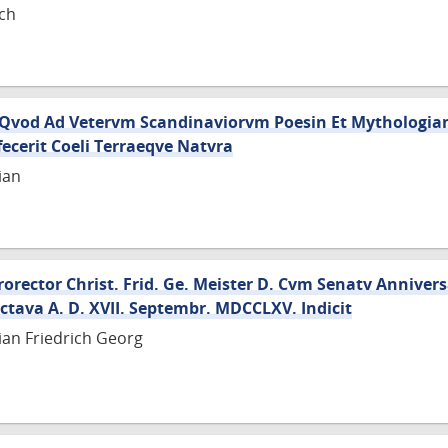
ch
o Qvod Ad Vetervm Scandinaviorvm Poesin Et Mythologi
cerit Coeli Terraeqve Natvra
ian
rector Christ. Frid. Ge. Meister D. Cvm Senatv Annivers
ctava A. D. XVII. Septembr. MDCCLXV. Indicit
tian Friedrich Georg