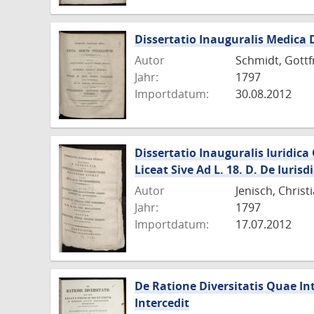
Dissertatio Inauguralis Medic
Autor
Schmidt, Gottf
Jahr:
1797
Importdatum:
30.08.2012
Dissertatio Inauguralis Iuridic
Liceat Sive Ad L. 18. D. De Iurisd
Autor
Jenisch, Christ
Jahr:
1797
Importdatum:
17.07.2012
De Ratione Diversitatis Quae Int
Intercedit