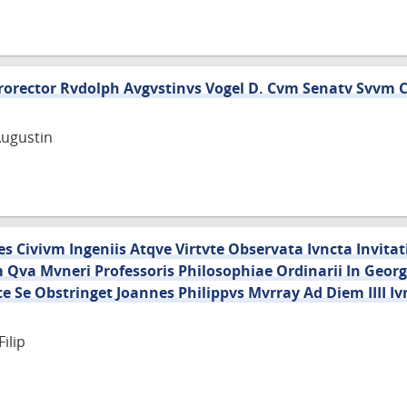
rorector Rvdolph Avgvstinvs Vogel D. Cvm Senatv Svv
Augustin
Civivm Ingeniis Atqve Virtvte Observata Ivncta Invitat
va Mvneri Professoris Philosophiae Ordinarii In Georg
e Se Obstringet Joannes Philippvs Mvrray Ad Diem IIII Iv
ilip