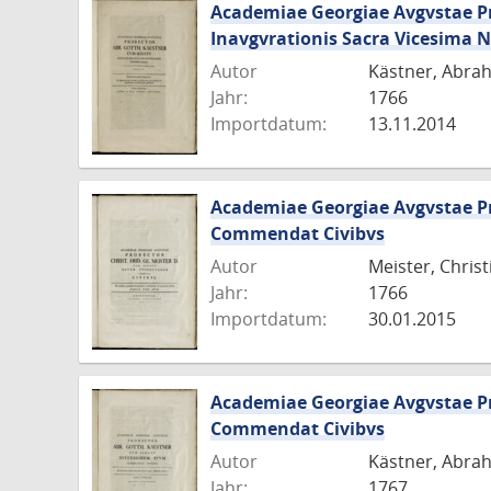
Academiae Georgiae Avgvstae Pr
Inavgvrationis Sacra Vicesima N
Autor
Kästner, Abra
Jahr:
1766
Importdatum:
13.11.2014
Academiae Georgiae Avgvstae Pr
Commendat Civibvs
Autor
Meister, Chris
Jahr:
1766
Importdatum:
30.01.2015
Academiae Georgiae Avgvstae Pr
Commendat Civibvs
Autor
Kästner, Abra
Jahr:
1767