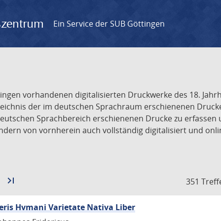
gszentrum
Ein Service der SUB Göttingen
tingen vorhandenen digitalisierten Druckwerke des 18. Jah
ichnis der im deutschen Sprachraum erschienenen Drucke de
deutschen Sprachbereich erschienenen Drucke zu erfassen 
dern von vornherein auch vollständig digitalisiert und onl
Zur
last_page
Zur
351 Treff
nächsten
letzten
Seite
Seite
neris Hvmani Varietate Nativa Liber