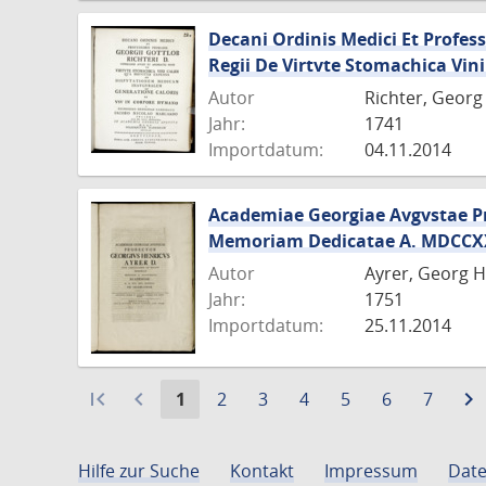
Decani Ordinis Medici Et Professo
Regii De Virtvte Stomachica Vini
Autor
Richter, Georg
Jahr:
1741
Importdatum:
04.11.2014
Academiae Georgiae Avgvstae Pr
Memoriam Dedicatae A. MDCCXXXV
Autor
Ayrer, Georg H
Jahr:
1751
Importdatum:
25.11.2014
first_page
navigate_before
Aktuelle
Gehe
Gehe
Gehe
Gehe
Gehe
Gehe
navigate_next
1
2
3
4
5
6
7
Seite:
zu
zu
zu
zu
zu
zu
Seite
Seite
Seite
Seite
Seite
Seite
Hilfe zur Suche
Kontakt
Impressum
Date