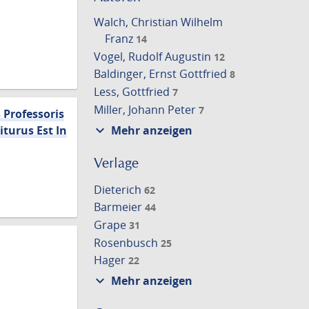
Walch, Christian Wilhelm
Franz
14
Vogel, Rudolf Augustin
12
Baldinger, Ernst Gottfried
8
Less, Gottfried
7
Miller, Johann Peter
7
Professoris
expand_more
Mehr anzeigen
turus Est In
Verlage
Dieterich
62
Barmeier
44
Grape
31
Rosenbusch
25
Hager
22
expand_more
Mehr anzeigen