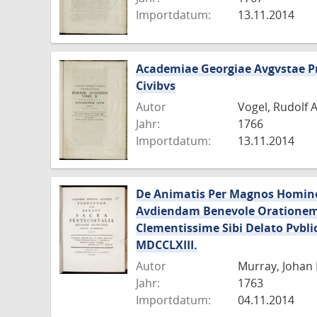
Importdatum:
13.11.2014
Academiae Georgiae Avgvstae P
Civibvs
Autor
Vogel, Rudolf 
Jahr:
1766
Importdatum:
13.11.2014
De Animatis Per Magnos Homines 
Avdiendam Benevole Orationem Q
Clementissime Sibi Delato Pvblic
MDCCLXIII.
Autor
Murray, Johan F
Jahr:
1763
Importdatum:
04.11.2014