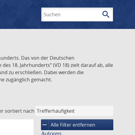
search
Suchen
rhunderts. Das von der Deutschen
s 18. Jahrhunderts” (VD 18) zielt darauf ab, alle
und zu erschließen. Dabei werden die
ine zugänglich gemacht.
er
sortiert nach
remove
Alle Filter entfernen
Autoren