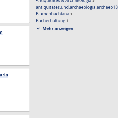
Antiquitates & Archaeologia
5
antiquitates.und.archaeologia.archaeo1
Blumenbachiana
1
Bucherhaltung
1
expand_more
Mehr anzeigen
am
aria