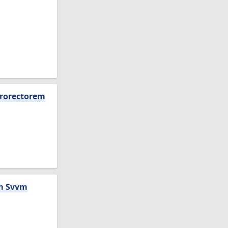
Prorectorem
vm Svvm