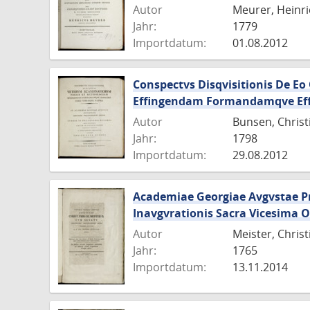
Autor
Meurer, Heinri
Jahr:
1779
Importdatum:
01.08.2012
Conspectvs Disqvisitionis De E
Effingendam Formandamqve Effe
Autor
Bunsen, Christ
Jahr:
1798
Importdatum:
29.08.2012
Academiae Georgiae Avgvstae Pro
Inavgvrationis Sacra Vicesima O
Autor
Meister, Chris
Jahr:
1765
Importdatum:
13.11.2014