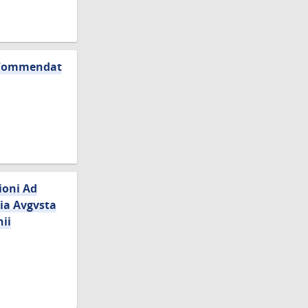
m Commendat
ioni Ad
ia Avgvsta
nii