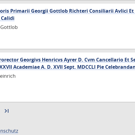
ris Primarii Georgii Gottlob Richteri Consiliarii Avlici Et
 Calidi
 Gottlob
orector Georgivs Henricvs Ayrer D. Cvm Cancellario Et S
II Academiae A. D. XVII Sept. MDCCLI Pie Celebrandam
einrich
Zur
last_page
Zur
nächsten
letzten
Seite
Seite
nschutz