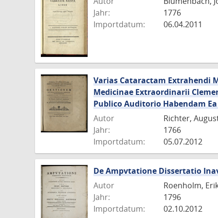
Autor
Blumenbach, J
Jahr:
1776
Importdatum:
06.04.2011
Varias Cataractam Extrahendi 
Medicinae Extraordinarii Clemen
Publico Auditorio Habendam Ea 
Autor
Richter, Augus
Jahr:
1766
Importdatum:
05.07.2012
De Ampvtatione Dissertatio Ina
Autor
Roenholm, Eri
Jahr:
1796
Importdatum:
02.10.2012