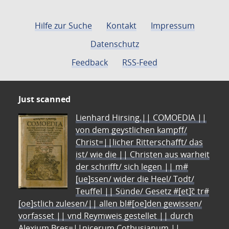
Hilfe zur Suche
Kontakt
Impressum
Datenschutz
Feedback
RSS-Feed
Just scanned
Lienhard Hirsing.|| COMOEDIA ||
von dem geystlichen kampff/
Christ=||licher Ritterschafft/ das
ist/ wie die || Christen aus warheit
der schrifft/ sich legen || m#
[ue]ssen/ wider die Heel/ Todt/
Teuffel || Sünde/ Gesetz #[et]c̃ tr#
[oe]stlich zulesen/|| allen bl#[oe]den gewissen/
vorfasset || vnd Reymweis gestellet || durch
Alexium Bres=||nicerum Cotbusianum.||