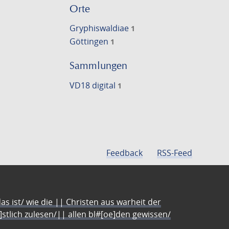
Orte
Gryphiswaldiae
1
Göttingen
1
Sammlungen
VD18 digital
1
Feedback
RSS-Feed
s ist/ wie die || Christen aus warheit der
e]stlich zulesen/|| allen bl#[oe]den gewissen/