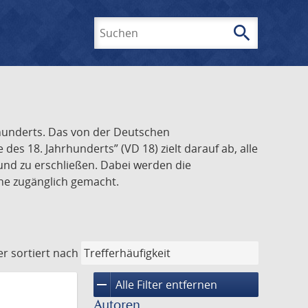
search
Suchen
rhunderts. Das von der Deutschen
s 18. Jahrhunderts” (VD 18) zielt darauf ab, alle
und zu erschließen. Dabei werden die
ine zugänglich gemacht.
er
sortiert nach
remove
Alle Filter entfernen
Autoren