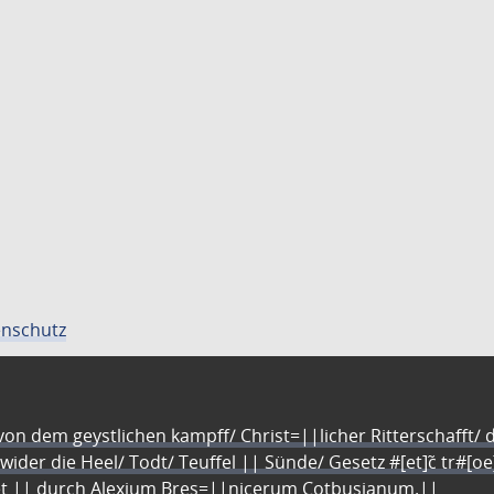
nschutz
n dem geystlichen kampff/ Christ=||licher Ritterschafft/ da
 wider die Heel/ Todt/ Teuffel || Sünde/ Gesetz #[et]c̃ tr#[o
let || durch Alexium Bres=||nicerum Cotbusianum.||