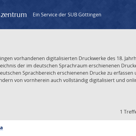
gszentrum
Ein Service der SUB Göttingen
tingen vorhandenen digitalisierten Druckwerke des 18. Jah
ichnis der im deutschen Sprachraum erschienenen Drucke de
deutschen Sprachbereich erschienenen Drucke zu erfassen 
dern von vornherein auch vollständig digitalisiert und onl
1 Treff
ia