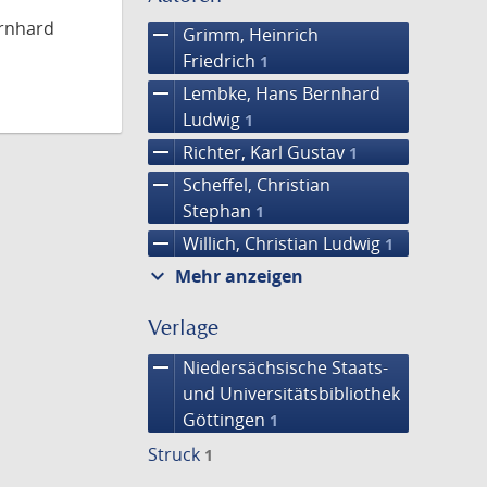
ernhard
remove
Grimm, Heinrich
Friedrich
1
remove
Lembke, Hans Bernhard
Ludwig
1
remove
Richter, Karl Gustav
1
remove
Scheffel, Christian
Stephan
1
remove
Willich, Christian Ludwig
1
expand_more
Mehr anzeigen
Verlage
remove
Niedersächsische Staats-
und Universitätsbibliothek
Göttingen
1
Struck
1