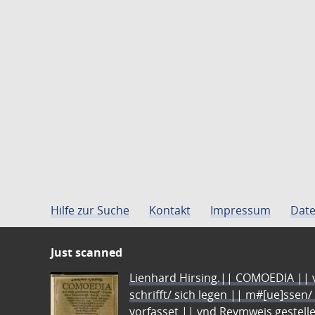
Hilfe zur Suche
Kontakt
Impressum
Date
Just scanned
Lienhard Hirsing.|| COMOEDIA || vo
schrifft/ sich legen || m#[ue]ssen/
vorfasset || vnd Reymweis gestel