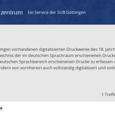
gszentrum
Ein Service der SUB Göttingen
tingen vorhandenen digitalisierten Druckwerke des 18. Jah
ichnis der im deutschen Sprachraum erschienenen Drucke de
deutschen Sprachbereich erschienenen Drucke zu erfassen 
dern von vornherein auch vollständig digitalisiert und onl
1 Treff
ia