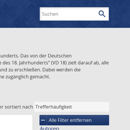
search
Suchen
rhunderts. Das von der Deutschen
s 18. Jahrhunderts” (VD 18) zielt darauf ab, alle
und zu erschließen. Dabei werden die
ine zugänglich gemacht.
er
sortiert nach
remove
Alle Filter entfernen
Autoren