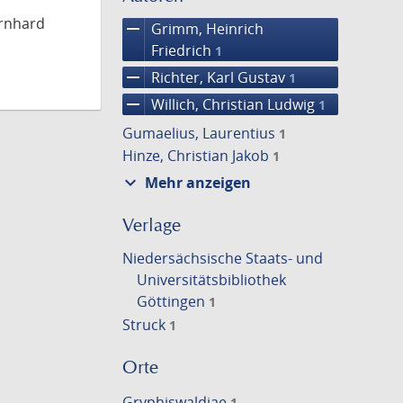
ernhard
remove
Grimm, Heinrich
Friedrich
1
remove
Richter, Karl Gustav
1
remove
Willich, Christian Ludwig
1
Gumaelius, Laurentius
1
Hinze, Christian Jakob
1
expand_more
Mehr anzeigen
Verlage
Niedersächsische Staats- und
Universitätsbibliothek
Göttingen
1
Struck
1
Orte
Gryphiswaldiae
1