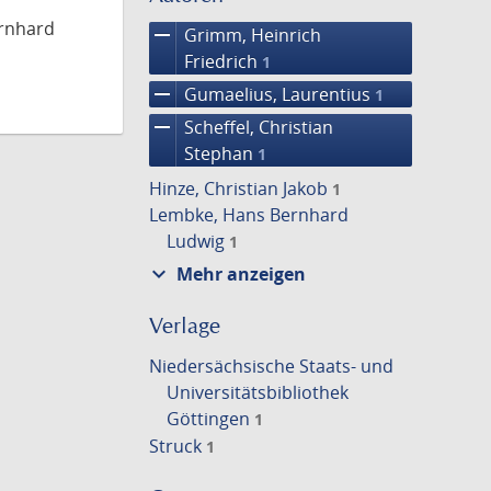
ernhard
remove
Grimm, Heinrich
Friedrich
1
remove
Gumaelius, Laurentius
1
remove
Scheffel, Christian
Stephan
1
Hinze, Christian Jakob
1
Lembke, Hans Bernhard
Ludwig
1
expand_more
Mehr anzeigen
Verlage
Niedersächsische Staats- und
Universitätsbibliothek
Göttingen
1
Struck
1