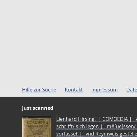
Hilfe zur Suche
Kontakt
Impressum
Date
Just scanned
Lienhard Hirsing.|| COMOEDIA || vo
schrifft/ sich legen || m#[ue]ssen/
vorfasset || vnd Reymweis gestel