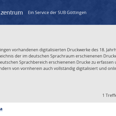
gszentrum
Ein Service der SUB Göttingen
tingen vorhandenen digitalisierten Druckwerke des 18. Jah
ichnis der im deutschen Sprachraum erschienenen Drucke de
deutschen Sprachbereich erschienenen Drucke zu erfassen 
dern von vornherein auch vollständig digitalisiert und onl
1 Treff
ia