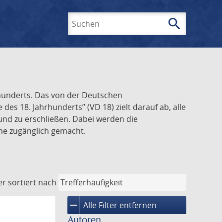
search
Suchen
rhunderts. Das von der Deutschen
s 18. Jahrhunderts” (VD 18) zielt darauf ab, alle
und zu erschließen. Dabei werden die
ine zugänglich gemacht.
er
sortiert nach
remove
Alle Filter entfernen
Autoren