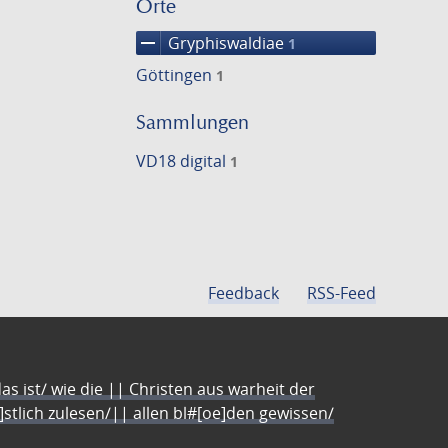
Orte
remove
Gryphiswaldiae
1
Göttingen
1
Sammlungen
VD18 digital
1
Feedback
RSS-Feed
s ist/ wie die || Christen aus warheit der
e]stlich zulesen/|| allen bl#[oe]den gewissen/