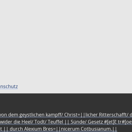
nschutz
n dem geystlichen kampff/ Christ=||licher Ritterschafft/ da
 wider die Heel/ Todt/ Teuffel || Sünde/ Gesetz #[et]c̃ tr#[o
let || durch Alexium Bres=||nicerum Cotbusianum.||