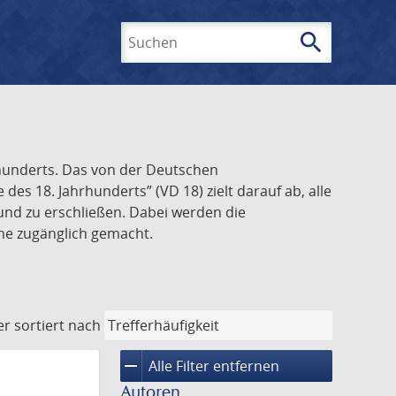
search
Suchen
rhunderts. Das von der Deutschen
s 18. Jahrhunderts” (VD 18) zielt darauf ab, alle
und zu erschließen. Dabei werden die
ine zugänglich gemacht.
er
sortiert nach
remove
Alle Filter entfernen
Autoren