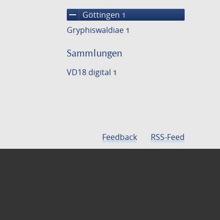
remove
Göttingen
1
Gryphiswaldiae
1
Sammlungen
VD18 digital
1
Feedback
RSS-Feed