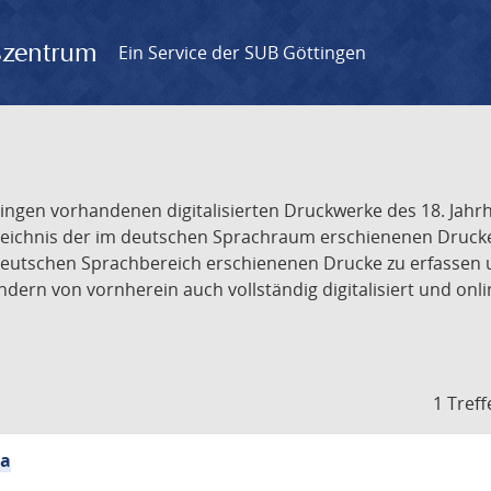
gszentrum
Ein Service der SUB Göttingen
tingen vorhandenen digitalisierten Druckwerke des 18. Jah
ichnis der im deutschen Sprachraum erschienenen Drucke de
deutschen Sprachbereich erschienenen Drucke zu erfassen 
dern von vornherein auch vollständig digitalisiert und onl
1 Treff
ia