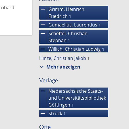
ernhard
remove
Grimm, Heinrich
Friedrich
1
remove
Gumaelius, Laurentius
1
remove
Scheffel, Christian
Stephan
1
remove
Willich, Christian Ludwig
1
Hinze, Christian Jakob
1
expand_more
Mehr anzeigen
Verlage
remove
Niedersächsische Staats-
und Universitätsbibliothek
Göttingen
1
remove
Struck
1
Orte