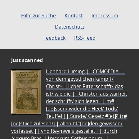
Hilfe zur Suche
Kontakt
Impressum
Datenschutz
Feedback
RSS-Feed
Just scanned
Lienhard Hirsing.|| COMOEDIA ||
von dem geystlichen kampff/
Christ=||licher Ritterschafft/ das
ist/ wie die || Christen aus warheit
der schrifft/ sich legen || m#
[ue]ssen/ wider die Heel/ Todt/
Teuffel || Sünde/ Gesetz #[et]c̃ tr#
[oe]stlich zulesen/|| allen bl#[oe]den gewissen/
vorfasset || vnd Reymweis gestellet || durch
Alexium Bres=||nicerum Cotbusianum.||