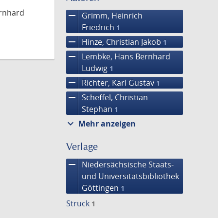
ernhard
remove
Grimm, Heinrich
Friedrich
1
remove
Hinze, Christian Jakob
1
remove
Lembke, Hans Bernhard
Ludwig
1
remove
Richter, Karl Gustav
1
remove
Scheffel, Christian
Stephan
1
expand_more
Mehr anzeigen
Verlage
remove
Niedersächsische Staats-
und Universitätsbibliothek
Göttingen
1
Struck
1