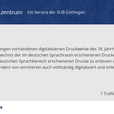
gszentrum
Ein Service der SUB Göttingen
tingen vorhandenen digitalisierten Druckwerke des 18. Jah
ichnis der im deutschen Sprachraum erschienenen Drucke de
deutschen Sprachbereich erschienenen Drucke zu erfassen 
dern von vornherein auch vollständig digitalisiert und onl
1 Treff
ia