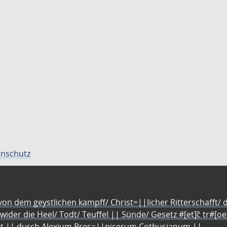
nschutz
n dem geystlichen kampff/ Christ=||licher Ritterschafft/ da
 wider die Heel/ Todt/ Teuffel || Sünde/ Gesetz #[et]c̃ tr#[o
let || durch Alexium Bres=||nicerum Cotbusianum.||