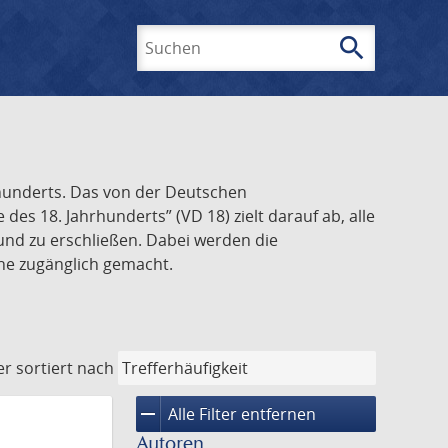
search
Suchen
rhunderts. Das von der Deutschen
s 18. Jahrhunderts” (VD 18) zielt darauf ab, alle
und zu erschließen. Dabei werden die
ine zugänglich gemacht.
er
sortiert nach
remove
Alle Filter entfernen
Autoren