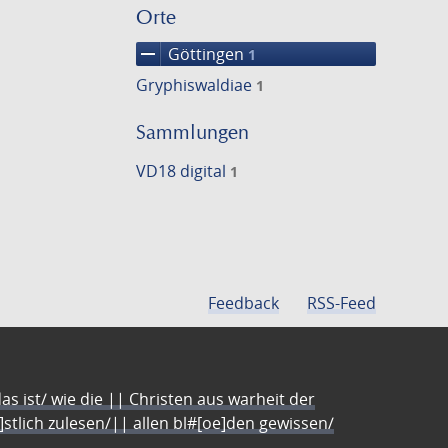
Orte
remove
Göttingen
1
Gryphiswaldiae
1
Sammlungen
VD18 digital
1
Feedback
RSS-Feed
s ist/ wie die || Christen aus warheit der
e]stlich zulesen/|| allen bl#[oe]den gewissen/