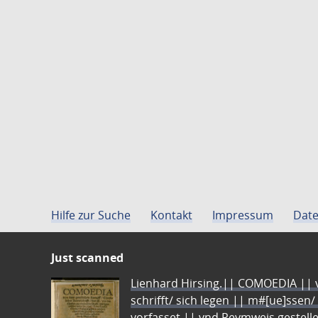
Hilfe zur Suche
Kontakt
Impressum
Date
Just scanned
Lienhard Hirsing.|| COMOEDIA || vo
schrifft/ sich legen || m#[ue]ssen/
vorfasset || vnd Reymweis gestel