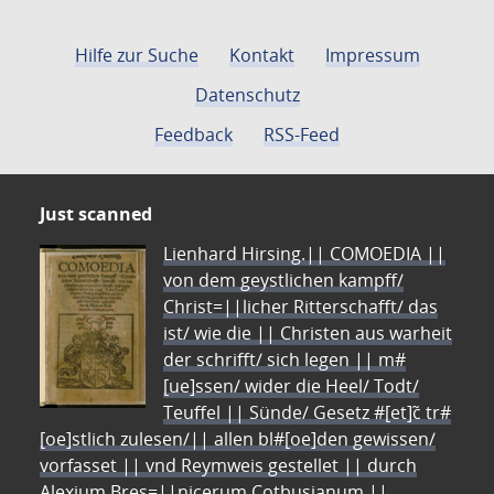
Hilfe zur Suche
Kontakt
Impressum
Datenschutz
Feedback
RSS-Feed
Just scanned
Lienhard Hirsing.|| COMOEDIA ||
von dem geystlichen kampff/
Christ=||licher Ritterschafft/ das
ist/ wie die || Christen aus warheit
der schrifft/ sich legen || m#
[ue]ssen/ wider die Heel/ Todt/
Teuffel || Sünde/ Gesetz #[et]c̃ tr#
[oe]stlich zulesen/|| allen bl#[oe]den gewissen/
vorfasset || vnd Reymweis gestellet || durch
Alexium Bres=||nicerum Cotbusianum.||