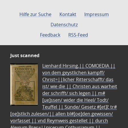
Hilfe zur Suche
Kontakt
Impressum
Datenschutz
Feedback
RSS-Feed
Just scanned
Lienhard Hirsing.|| COMOEDIA ||
von dem geystlichen kampff/
Christ=||licher Ritterschafft/ das
ist/ wie die || Christen aus warheit
der schrifft/ sich legen || m#
[ue]ssen/ wider die Heel/ Todt/
Teuffel || Sünde/ Gesetz #[et]c̃ tr#
[oe]stlich zulesen/|| allen bl#[oe]den gewissen/
vorfasset || vnd Reymweis gestellet || durch
Alexium Bres=||nicerum Cotbusianum.||