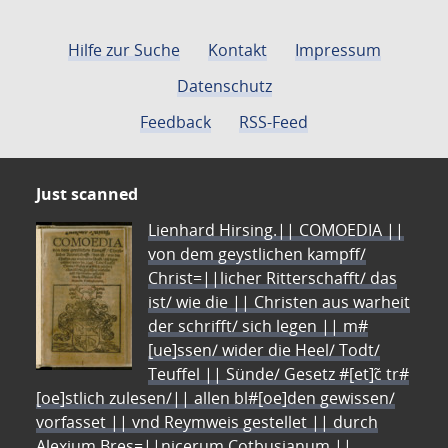
Hilfe zur Suche
Kontakt
Impressum
Datenschutz
Feedback
RSS-Feed
Just scanned
Lienhard Hirsing.|| COMOEDIA ||
von dem geystlichen kampff/
Christ=||licher Ritterschafft/ das
ist/ wie die || Christen aus warheit
der schrifft/ sich legen || m#
[ue]ssen/ wider die Heel/ Todt/
Teuffel || Sünde/ Gesetz #[et]c̃ tr#
[oe]stlich zulesen/|| allen bl#[oe]den gewissen/
vorfasset || vnd Reymweis gestellet || durch
Alexium Bres=||nicerum Cotbusianum.||