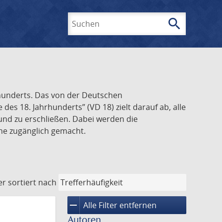
search
Suchen
rhunderts. Das von der Deutschen
s 18. Jahrhunderts” (VD 18) zielt darauf ab, alle
und zu erschließen. Dabei werden die
ine zugänglich gemacht.
er
sortiert nach
remove
Alle Filter entfernen
Autoren