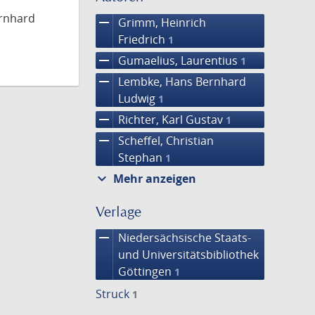
ernhard
remove
Grimm, Heinrich
Friedrich
1
remove
Gumaelius, Laurentius
1
remove
Lembke, Hans Bernhard
Ludwig
1
remove
Richter, Karl Gustav
1
remove
Scheffel, Christian
Stephan
1
expand_more
Mehr anzeigen
Verlage
remove
Niedersächsische Staats-
und Universitätsbibliothek
Göttingen
1
Struck
1