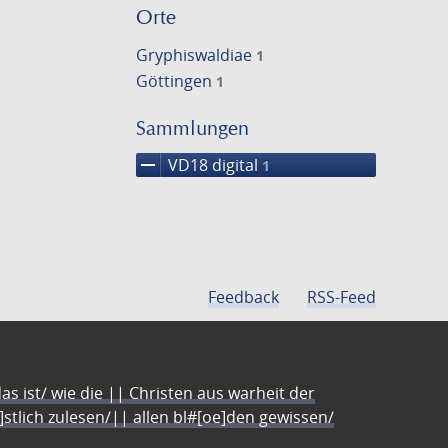
Orte
Gryphiswaldiae
1
Göttingen
1
Sammlungen
remove
VD18 digital
1
Feedback
RSS-Feed
s ist/ wie die || Christen aus warheit der
e]stlich zulesen/|| allen bl#[oe]den gewissen/