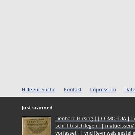
Hilfe zur Suche
Kontakt
Impressum
Date
Just scanned
Lienhard Hirsing.|| COMOEDIA || vo
schrifft/ sich legen || m#[ue]ssen/
vorfasset || vnd Reymweis gestel