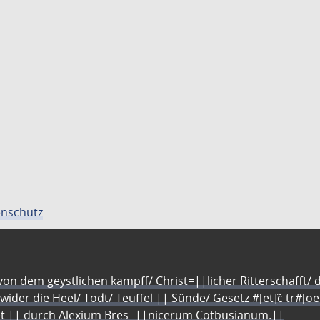
nschutz
n dem geystlichen kampff/ Christ=||licher Ritterschafft/ da
 wider die Heel/ Todt/ Teuffel || Sünde/ Gesetz #[et]c̃ tr#[o
let || durch Alexium Bres=||nicerum Cotbusianum.||