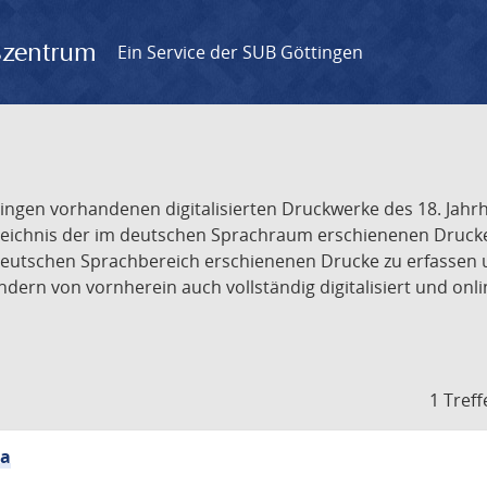
gszentrum
Ein Service der SUB Göttingen
tingen vorhandenen digitalisierten Druckwerke des 18. Jah
ichnis der im deutschen Sprachraum erschienenen Drucke de
deutschen Sprachbereich erschienenen Drucke zu erfassen 
dern von vornherein auch vollständig digitalisiert und onl
1 Treff
ia