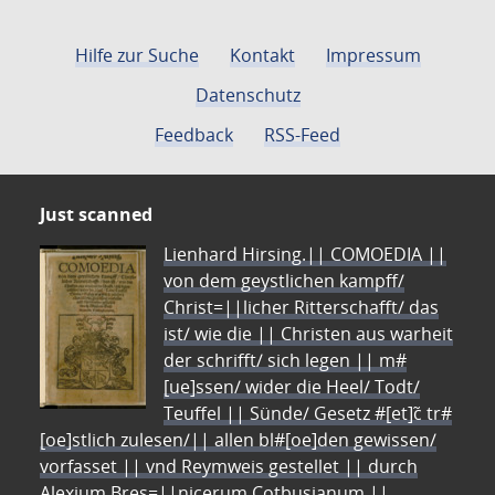
Hilfe zur Suche
Kontakt
Impressum
Datenschutz
Feedback
RSS-Feed
Just scanned
Lienhard Hirsing.|| COMOEDIA ||
von dem geystlichen kampff/
Christ=||licher Ritterschafft/ das
ist/ wie die || Christen aus warheit
der schrifft/ sich legen || m#
[ue]ssen/ wider die Heel/ Todt/
Teuffel || Sünde/ Gesetz #[et]c̃ tr#
[oe]stlich zulesen/|| allen bl#[oe]den gewissen/
vorfasset || vnd Reymweis gestellet || durch
Alexium Bres=||nicerum Cotbusianum.||