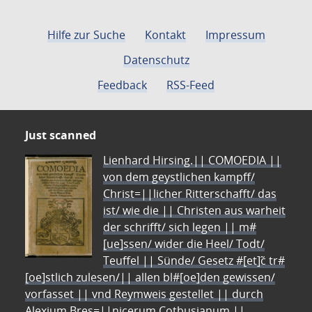
Hilfe zur Suche
Kontakt
Impressum
Datenschutz
Feedback
RSS-Feed
Just scanned
Lienhard Hirsing.|| COMOEDIA ||
von dem geystlichen kampff/
Christ=||licher Ritterschafft/ das
ist/ wie die || Christen aus warheit
der schrifft/ sich legen || m#
[ue]ssen/ wider die Heel/ Todt/
Teuffel || Sünde/ Gesetz #[et]c̃ tr#
[oe]stlich zulesen/|| allen bl#[oe]den gewissen/
vorfasset || vnd Reymweis gestellet || durch
Alexium Bres=||nicerum Cotbusianum.||